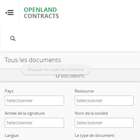
OPENLAND
OPENLAND
CONTRACTS
CONTRACTS
Accueil
Parcourir par pays
Tous les documents
Parcourir par ressource
Masquer les outils de recherche
0
DOCUMENTS
À propos d'OpenLandContracts
Pays
Ressource
Utilisation de ce site
Année de la signature
Nom de la société
glossaire
Langue
Le type de document
FAQ