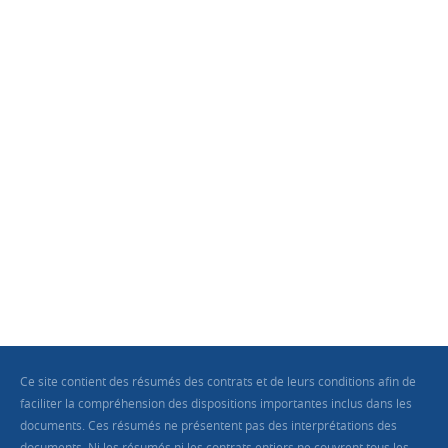
Ce site contient des résumés des contrats et de leurs conditions afin de
faciliter la compréhension des dispositions importantes inclus dans les
documents. Ces résumés ne présentent pas des interprétations des
documents. Ni les résumés ni les contrats entiers ne couvrent tous les