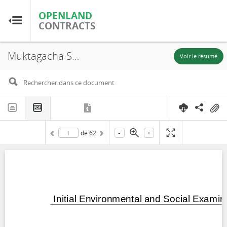
OPENLAND
OPENLAND
CONTRACTS
CONTRACTS
Muktagacha Solartech Energy Limited, Bangladesh: Muktagacha Solar Power Project Part 5 Initial Environmental and Social Examination Report, Mymensingh
Accueil
Voir le résumé
Parcourir par pays
Parcourir par ressource
-
+
de
62
À propos d'OpenLandContracts
Utilisation de ce site
glossaire
FAQ