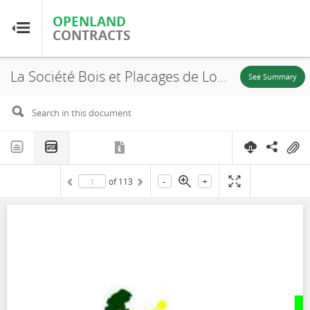
OPENLAND
OPENLAND
CONTRACTS
CONTRACTS
La Société Bois et Placages de Lopola, Rapport de l'Audit Environnmental et Social du Site Industriel de la Sociéte Bois et Placages de Lipola, dans le District d'Enyellé, Département de la Likouala, District d'Enyellé, Département de la Likouala, 2024
Home
See Summary
Browse by Country
Browse by Resource
-
+
of
113
About OpenLandContracts
Using this Site
Glossary
FAQ