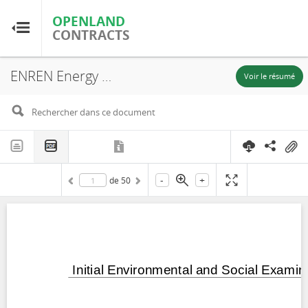
OPENLAND
OPENLAND
CONTRACTS
CONTRACTS
ENREN Energy Private Limited, India: Engie Solar Power Project Initial Environmental and Social Examination Report PART 2: Appendices, Surendranagar District, Gujarat State, 2024
Accueil
Voir le résumé
Parcourir par pays
Parcourir par ressource
-
+
de
50
À propos d'OpenLandContracts
Utilisation de ce site
glossaire
FAQ