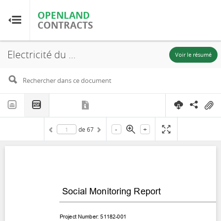
OPENLAND
OPENLAND
CONTRACTS
CONTRACTS
Electricité du CamBodge, Social Monitoring Report Cambodia: National Solar Park Project, Kampong Chhnang and Kampong Speu Province, 2023
Accueil
Voir le résumé
Parcourir par pays
Parcourir par ressource
-
+
de
67
À propos d'OpenLandContracts
Utilisation de ce site
glossaire
FAQ