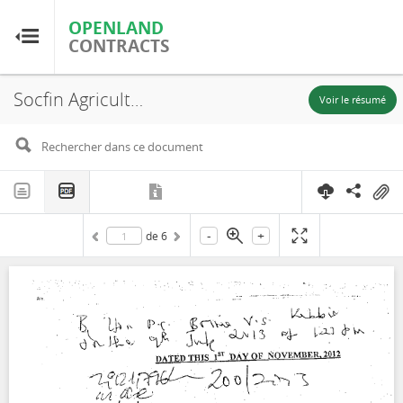
OPENLAND
OPENLAND
CONTRACTS
CONTRACTS
Socfin Agricultural Company (S.L) Limited, Malen Chiefdom, Sub-lease (Zone A), 2012
Accueil
Voir le résumé
Parcourir par pays
Parcourir par ressource
-
+
de
6
À propos d'OpenLandContracts
Utilisation de ce site
glossaire
FAQ